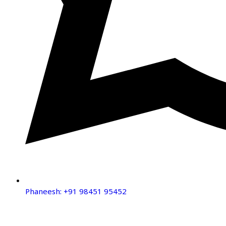
Phaneesh: +91 98451 95452