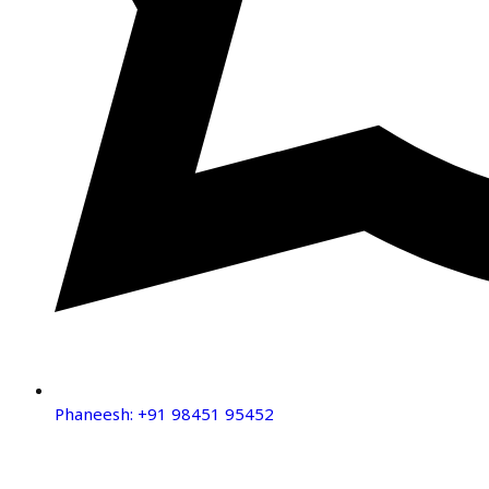
Phaneesh: +91 98451 95452